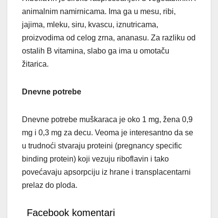
animalnim namirnicama. Ima ga u mesu, ribi,
jajima, mleku, siru, kvascu, iznutricama,
proizvodima od celog zrna, ananasu. Za razliku od
ostalih B vitamina, slabo ga ima u omotaču
žitarica.
Dnevne potrebe
Dnevne potrebe muškaraca je oko 1 mg, žena 0,9
mg i 0,3 mg za decu. Veoma je interesantno da se
u trudnoći stvaraju proteini (pregnancy specific
binding protein) koji vezuju riboflavin i tako
povećavaju apsorpciju iz hrane i transplacentarni
prelaz do ploda.
Facebook komentari