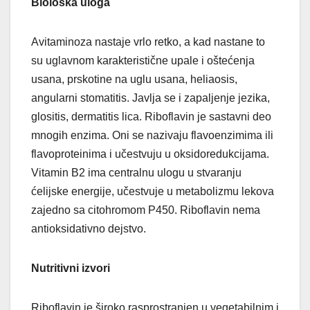
Biološka uloga
Avitaminoza nastaje vrlo retko, a kad nastane to
su uglavnom karakteristične upale i oštećenja
usana, prskotine na uglu usana, heliaosis,
angularni stomatitis. Javlja se i zapaljenje jezika,
glositis, dermatitis lica. Riboflavin je sastavni deo
mnogih enzima. Oni se nazivaju flavoenzimima ili
flavoproteinima i učestvuju u oksidoredukcijama.
Vitamin B2 ima centralnu ulogu u stvaranju
ćelijske energije, učestvuje u metabolizmu lekova
zajedno sa citohromom P450. Riboflavin nema
antioksidativno dejstvo.
Nutritivni izvori
Riboflavin je široko rasprostranjen u vegetabilnim i