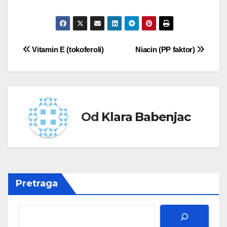
Kretanje
Vitamin E (tokoferoli)
Niacin (PP faktor)
članka
Od
Klara Babenjac
Pretraga