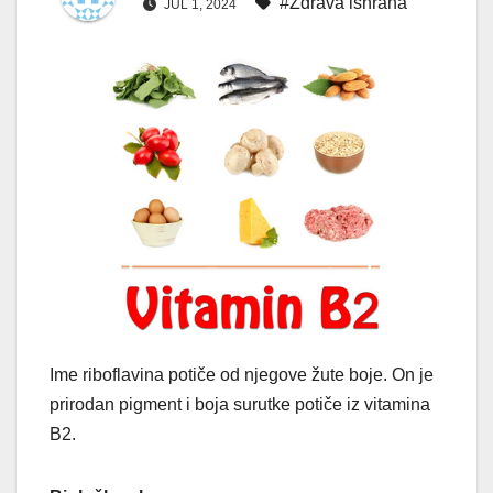
#Zdrava ishrana
JUL 1, 2024
Ime riboflavina potiče od njegove žute boje. On je
prirodan pigment i boja surutke potiče iz vitamina
B2.