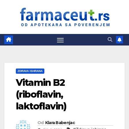
Skip
to
content
ZDRAVA ISHRANA
Vitamin B2
(riboflavin,
laktoflavin)
Od
Klara Babenjac