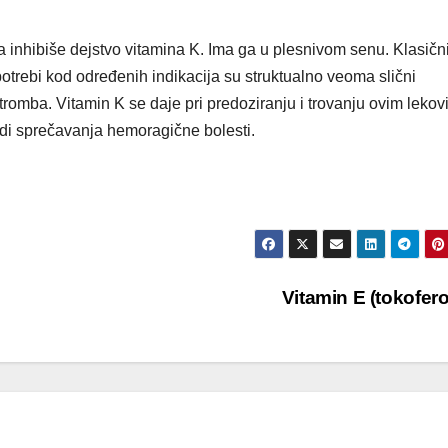
a inhibiše dejstvo vitamina K. Ima ga u plesnivom senu. Klasičn
upotrebi kod određenih indikacija su struktualno veoma slični
tromba. Vitamin K se daje pri predoziranju i trovanju ovim lekov
di sprečavanja hemoragične bolesti.
Vitamin E (tokofero