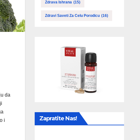
Zdrava Ishrana
(15)
Zdravi Saveti Za Celu Porodicu
(16)
ju da
i
ga
Zapratite Nas!
o i