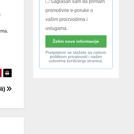
Saglasan sam da primam
promotivne e-poruke o
i
vašim proizvodima i
uslugama.
ima.
Pretplatom se slažete sa našom
politikom privatnosti i našim
uslovima korišćenja stranice.
li)