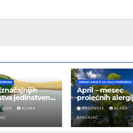
ISHRANA
ZDRAVI SAVETI ZA CELU PORODICU
jznačajnijih
April – mesec
stva jedinstvene
prolećnih alergi
 Spiruline
7/2024
KLARA
07/02/2024
KLARA
JAC
BABENJAC