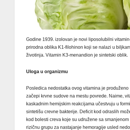
Godine 1939. izolovan je novi liposolubilni vitamin
prirodna oblika K1-filohinon koji se nalazi u biljk
životinja. Vitamin K3-menandion je sintetski oblik.
Uloga u organizmu
Posledica nedostatka ovog vitamina je produženo k
začepi krvne sudove na mestu povrede. Naime, vita
kaskadnim hemijskim reakcijama učestvuju u formir
sintetišu crevne bakterije. Deficit kod odraslih mo
kod bolesti creva koje su udružene sa smanjenom 
rizičnu grupu za nastajanje hemoragije usled nedo