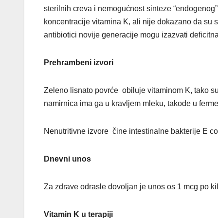
sterilnih creva i nemogućnost sinteze “endogenog
koncentracije vitamina K, ali nije dokazano da su
antibiotici novije generacije mogu izazvati deficitna
Prehrambeni izvori
Zeleno lisnato povrće obiluje vitaminom K, tako su 
namirnica ima ga u kravljem mleku, takođe u ferm
Nenutritivne izvore čine intestinalne bakterije E col
Dnevni unos
Za zdrave odrasle dovoljan je unos os 1 mcg po k
Vitamin K u terapiji