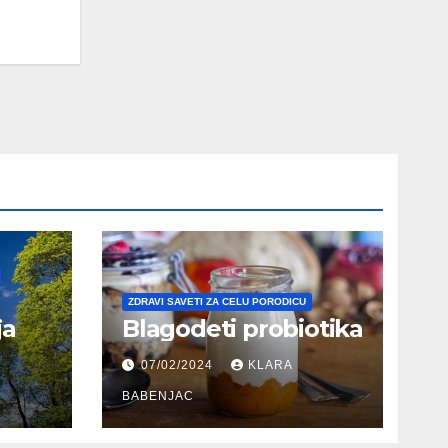
ZDRAVI SAVETI ZA CELU PORODICU
ja
Blagodeti probiotika
07/02/2024
KLARA
BABENJAC