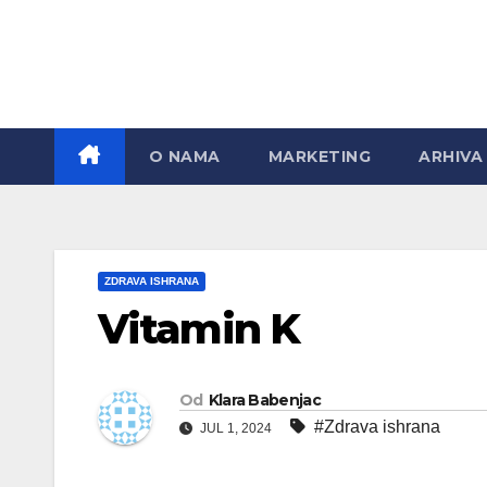
Skip
to
content
O NAMA
MARKETING
ARHIVA
ZDRAVA ISHRANA
Vitamin K
Od
Klara Babenjac
#Zdrava ishrana
JUL 1, 2024