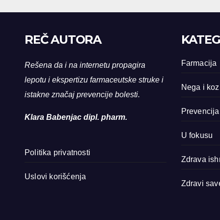
REČ AUTORA
KATEG
Farmacija
Rešena da i na internetu propagira
lepotu i ekspertizu farmaceutske struke i
Nega i koz
istakne značaj prevencije bolesti.
Prevencija
Klara Babenjac dipl. pharm.
U fokusu
Politika privatnosti
Zdrava ish
Uslovi korišćenja
Zdravi sav