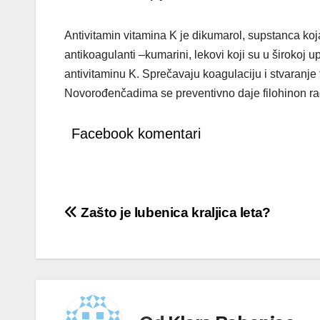
Antivitamin vitamina K je dikumarol, supstanca koj
antikoagulanti –kumarini, lekovi koji su u širokoj 
antivitaminu K. Sprečavaju koagulaciju i stvaranje 
Novorođenčadima se preventivno daje filohinon ra
Facebook komentari
Kretanje
Zašto je lubenica kraljica leta?
članka