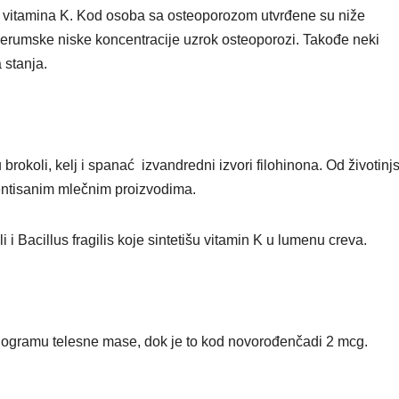
” vitamina K. Kod osoba sa osteoporozom utvrđene su niže
 serumske niske koncentracije uzrok osteoporozi. Takođe neki
 stanja.
brokoli, kelj i spanać izvandredni izvori filohinona. Od životinj
entisanim mlečnim proizvodima.
i i Bacillus fragilis koje sintetišu vitamin K u lumenu creva.
ilogramu telesne mase, dok je to kod novorođenčadi 2 mcg.