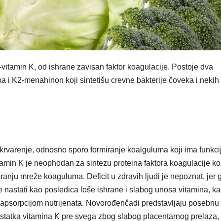
-vitamin K, od ishrane zavisan faktor koagulacije. Postoje dva
ama i K2-menahinon koji sintetišu crevne bakterije čoveka i nekih
rvarenje, odnosno sporo formiranje koalguluma koji ima funkci
min K je neophodan za sintezu proteina faktora koagulacije koj
anju mreže koaguluma. Deficit u zdravih ljudi je nepoznat, jer 
že nastati kao posledica loše ishrane i slabog unosa vitamina, ka
apsorpcijom nutrijenata. Novorođenčadi predstavljaju posebnu
statka vitamina K pre svega zbog slabog placentarnog prelaza,