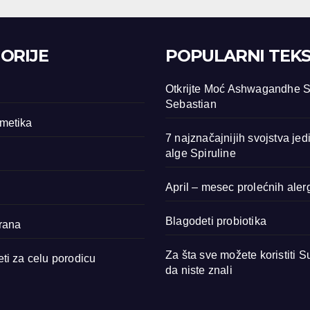
ORIJE
POPULARNI TEKS
Otkrijte Moć Ashwagandhe 
Sebastian
metika
7 najznačajnijih svojstva je
alge Spiruline
April – mesec prolećnih alerg
Blagodeti probiotika
rana
Za šta sve možete koristiti 
eti za celu porodicu
da niste znali