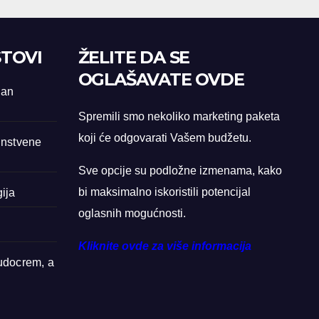
TOVI
ŽELITE DA SE
OGLAŠAVATE OVDE
San
Spremili smo nekoliko marketing paketa
koji će odgovarati Vašem budžetu.
dinstvene
Sve opcije su podložne izmenama, kako
bi maksimalno iskoristili potencijal
ija
oglasnih mogućnosti.
Kliknite ovde za više informacija
Sudocrem, a